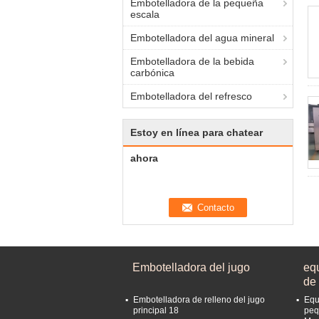
Embotelladora de la pequeña
escala
Embotelladora del agua mineral
Embotelladora de la bebida
carbónica
Embotelladora del refresco
Estoy en línea para chatear
ahora
Embotelladora del jugo
eq
de
Embotelladora de relleno del jugo
Equ
principal 18
peq