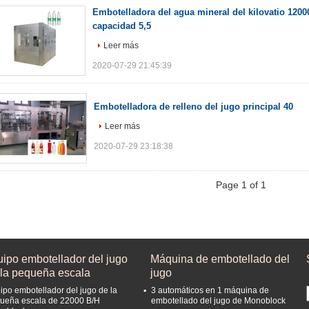
Embotelladora del agua mineral del kilovatio 1200
capacidad 5,5
Leer más
2020-07-29 21:45:39
Embotelladora de relleno del jugo principal 40
Leer más
2020-07-29 23:18:38
Page 1 of 1
uipo embotellador del jugo
Máquina de embotellado del
 la pequeña escala
jugo
ipo embotellador del jugo de la
3 automáticos en 1 máquina de
ueña escala de 22000 B/H
embotellado del jugo de Monoblock