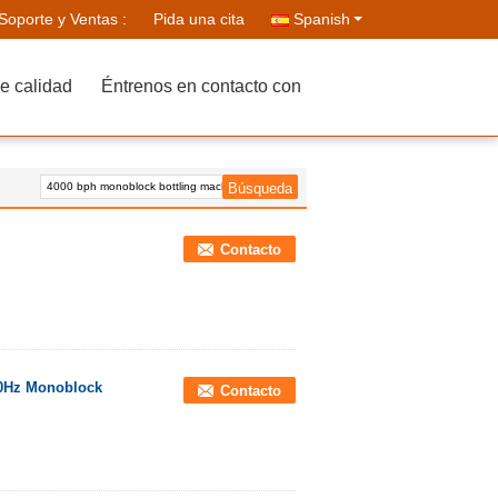
Soporte y Ventas :
Pida una cita
Spanish
e calidad
Éntrenos en contacto con
Contacto
50Hz Monoblock
Contacto