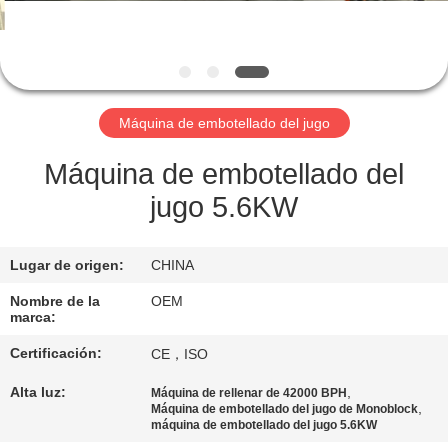
CONTROL
DE
CALIDAD
Máquina de embotellado del jugo
ÉNTRENOS
Máquina de embotellado del
EN
jugo 5.6KW
CONTACTO
CON
Lugar de origen:
CHINA
Nombre de la
OEM
marca:
PIDA
Certificación:
CE，ISO
UNA
CITA
Alta luz:
,
Máquina de rellenar de 42000 BPH
,
Máquina de embotellado del jugo de Monoblock
máquina de embotellado del jugo 5.6KW