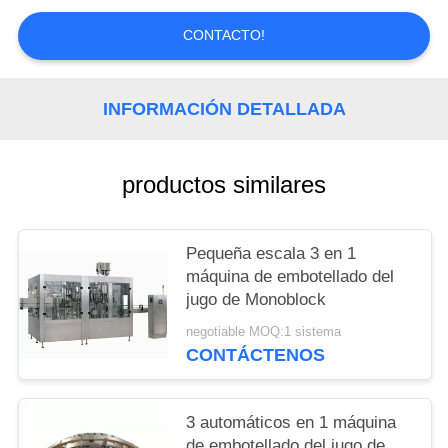
MAPA
CONTACTO!
DEL
SITIO
INFORMACIÓN DETALLADA
PRIVACY
POLICY
productos similares
Pequeña escala 3 en 1
máquina de embotellado del
jugo de Monoblock
negotiable MOQ:1 sistema
CONTÁCTENOS
3 automáticos en 1 máquina
de embotellado del jugo de